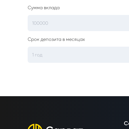
Сумма вклада
Срок депозита в месяцах
С