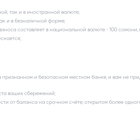
ой, так и в иностранной валюте;
ак и в безналичной форме;
носа составляет в национальной валюте - 100 сомони, 
скается;
в признанном и безопасном местном банке, и вам не при
ста ваших сбережений;
сти от баланса на срочном счёте, открытом более одног