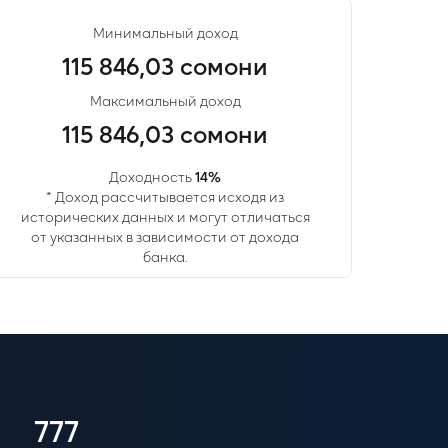
Минимальный доход
115 846,03 сомони
Максимальный доход
115 846,03 сомони
Доходность
14%
* Доход рассчитывается исходя из
исторических данных и могут отличаться
от указанных в зависимости от дохода
банка.
777