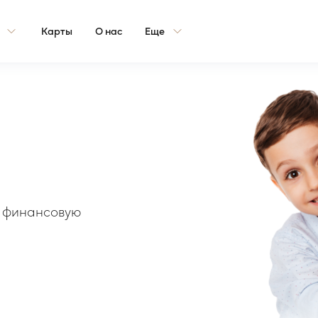
Карты
О нас
Eще
е финансовую