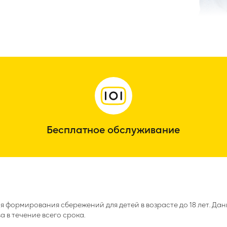
Бесплатное обслуживание
 формирования сбережений для детей в возрасте до 18 лет. Да
а в течение всего срока.