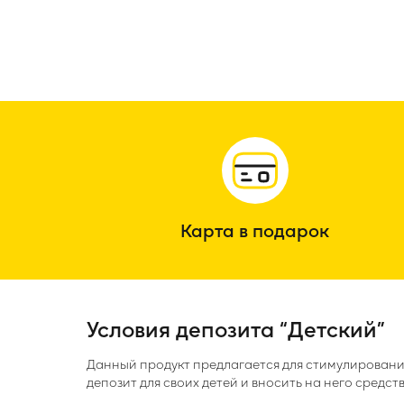
Карта в подарок
Условия депозита “Детский”
Данный продукт предлагается для стимулирования
депозит для своих детей и вносить на него средств