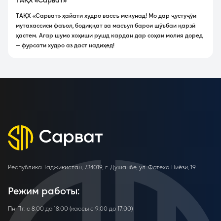
ТАҚХ «Сарват»
ТАҚХ «Сарват» ҳайати худро васеъ мекунад! Мо дар ҷустуҷӯи
мутахассиси фаъол, бодиққат ва масъул барои шӯъбаи қарзӣ
ҳастем. Агар шумо хоҳиши рушд кардан дар соҳаи молия доред
— фурсати худро аз даст надиҳед!
Республика Таджикистан, 734019, г. Душанбе, ул. Фотеха Ниёзи, 19
Режим работы:
Пн-Пт: с 8:00 до 18:00 (кассы с 9:00 до 17:00)