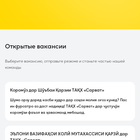
Открытые вакансии
Выберите вакансию, отправьте резюме и станьте частью нашей
команды.
Коромӯз дар Шӯъбаи Қарзии ТАҚХ «Сарват»
Шумо орзу доред касби худро дар соҳаи молия оғоз кунед? Пас
ин фурсатро аз даст надиҳед! ТАҚХ «Сарват» дар ҷустуҷӯи
коромӯзи фаъол ва ҳавасманд мебошад.
ЭЪЛОНИ ВАЗИФАҲОИ ХОЛӢ МУТАХАССИСИ ҚАРЗӢ дар